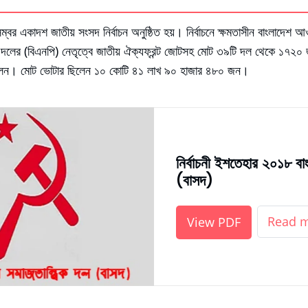
বর একাদশ জাতীয় সংসদ নির্বাচন অনুষ্ঠিত হয়। নির্বাচনে ক্ষমতাসীন বাংলাদেশ আ
ী দলের (বিএনপি) নেতৃত্বে জাতীয় ঐক্যফ্রন্ট জোটসহ মোট ৩৯টি দল থেকে ১৭২০ জন প
থী ছিলেন। মোট ভোটার ছিলেন ১০ কোটি ৪১ লাখ ৯০ হাজার ৪৮০ জন।
নির্বাচনী ইশতেহার ২০১৮ বা
(বাসদ)
Read 
View PDF