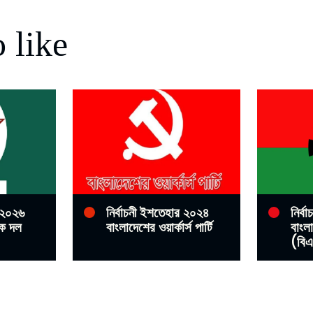
 like
র ২০২৬
নির্বাচনী ইশতেহার ২০২৪
নির্
িক দল
বাংলাদেশের ওয়ার্কার্স পার্টি
বাংল
(বিএ