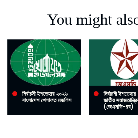
You might also
নির্বাচনী ইশতেহার ২০২৬
নির্বাচনী ইশতেহা
বাংলাদেশ খেলাফত মজলিস
জাতীয় সমাজতান্ত্র
(জেএসডি-রব)