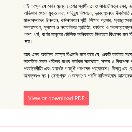
এই লক্ষ্যে যে কোন মূল্যে দেশের স্বাধীনতা ও সার্বভৌমত্ব রক্ষা, জ
অভিশাপ থেকে মুক্ত করা, দারিদ্র্য বিমোচন, দ্রব্যমূল্যের ঊর্ধ্বগত
মানবসম্পদের উন্নয়ন, কর্মসংস্থান সৃষ্টি, শিক্ষার প্রসার, স্বাস্থ
সম্প্রসারণ, সুশাসন ও ন্যায়বিচার প্রতিষ্ঠা, কার্যকর ও অংশগ্রহণমূ
পেশা, ধর্ম, বর্ণের মানুষের মৌলিক অধিকারের নিশ্চয়তা বিধানের মত 
দেয়।
আর এসব অর্জনের লক্ষ্যে বিএনপি মনে করে যে, একটি কার্যকর সংসদ
সামাজিক সকল শক্তির মধ্যে কার্যকর সমঝোতা, সক্ষম ও নিরপেক্ষ প্রশ
পররাষ্ট্রনীতি এবং যথার্থই গণমুখী প্রশাসন প্রয়োজন। কিন্তু এর
অসম্ভবও নয়। দেশপ্রেম ও জনগণের প্রতি দায়িত্ববোধ আমাদে
View or download PDF